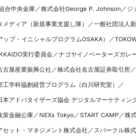
工組合中央金庫
株式会社George P. Johnson
ジ
タメディア（新規事業支援し隊）
一般社団法人
トアップ・イニシャルプログラムOSAKA）
TOKOW
OKKAIDO実行委員会
ナゴヤイノベーターズガレ
名古屋産業振興公社
株式会社名古屋証券取引所
部工学科協創経営プログラム（白川研究室）
日本アドバタイザーズ協会 デジタルマーケティン
政策金融公庫
NEXs Tokyo
START CAMP
株
アセット・マネジメント株式会社
スパークル株