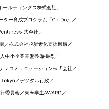
ホールディングス株式会社
ター育成プログラム『Co-Do』
 Ventures株式会社
構
株式会社脱炭素化支援機構
法人中小企業基盤整備機構
テレコミュニケーション株式会社
f Tokyo
デジタル行政
ka実行委員会
東海学生AWARD