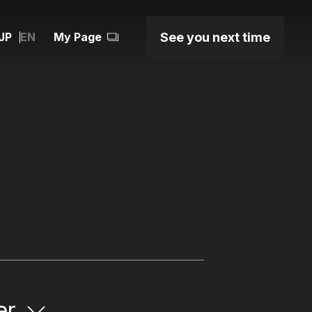
JP
See you next time
EN
My Page
er