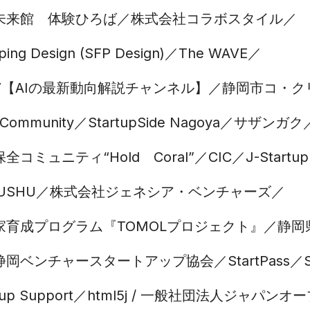
未来館 体験ひろば
株式会社コラボスタイル
yping Design (SFP Design)
The WAVE
 TV【AIの最新動向解説チャンネル】
静岡市コ・ク
Community
StartupSide Nagoya
サザンガク
コミュニティ“Hold Coral”
CIC
J-Startu
YUSHU
株式会社ジェネシア・ベンチャーズ
家育成プログラム『TOMOLプロジェクト』
静岡
静岡ベンチャースタートアップ協会
StartPass
tup Support
html5j / 一般社団法人ジャパ