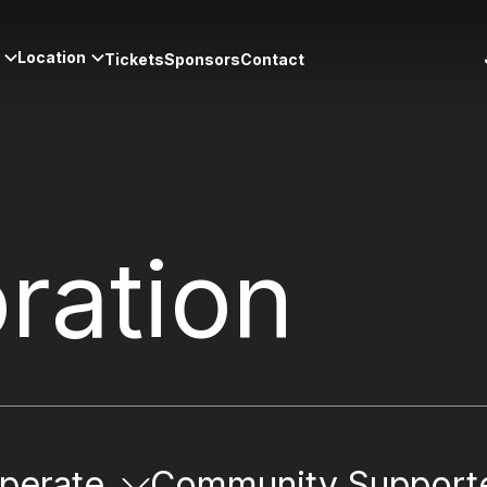
Location
Tickets
Sponsors
Contact
ration
perate
Community Support