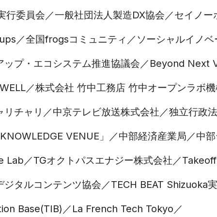
O 実行委員会
一般社団法人製造DX協会
セイノー
tups
全国frogsコミュニティ
ソーシャルイノベー
アップ・エコシステム推進協議会
Beyond Next
WELL
株式会社 竹中工務店 竹中オープンラボ機
ャリチャリ
中京テレビ放送株式会社
独立行政
KNOWLEDGE VENUE」
中部経済産業局
中部
e Lab
TGオクトパスエナジー株式会社
Takeof
デジタルコンテンツ協会
TECH BEAT Shizuo
ion Base(TIB)
La French Tech Tokyo