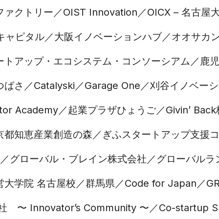
ファクトリー
OIST Innovation
OICX – 名
キャピタル
大阪イノベーションハブ
オオサカ
ートアップ・エコシステム・コンソーシアム
鹿
つばさ
Catalyski
Garage One
刈谷イノベーシ
tor Academy
起業プラザひょうご
Givin’ B
京都知恵産業創造の森
ぎふスタートアップ支援
グローバル・ブレイン株式会社
グローバルラ
営大学院 名古屋校
群馬県
Code for Japan
GR
〜 Innovator’s Community 〜
Co-startup 