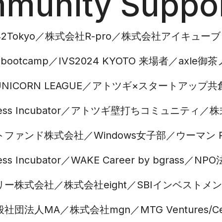
munity Suppor
Tokyo
株式会社R-pro
株式会社アイキューブ
lbootcamp
IVS2024 KYOTO 来場者
axle御
UNICORN LEAGUE
アトツギ×スタートアップ共創基地 
ss Incubator
アトツギ壁打ちコミュニティ
株
トファンド株式会社
Windows女子部
ウーマン 
ss Incubator
WAKE Career by bgrass
NP
リー株式会社
株式会社eight
SBIインベストメ
般社団法人MA
株式会社mgn
MTG Ventures/Ce