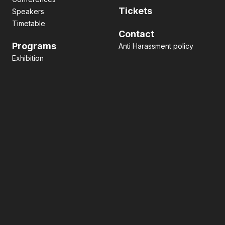
Tickets
Speakers
Timetable
Contact
Programs
Anti Harassment policy
Exhibition
Pitch contest
Hackathon
Side Event
Business matching
Networking
Art
facebook
x
LinkedIn
主催
グローバルイベント実行委員会
スペシャル