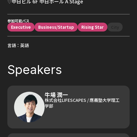
中日ビル 6F 中日ホール A Stage
参加可能パス
Executive
Business/Startup
Rising Star
City
言語：英語
Speakers
牛場 潤一
株式会社LIFESCAPES / 應義塾大学理工
学部