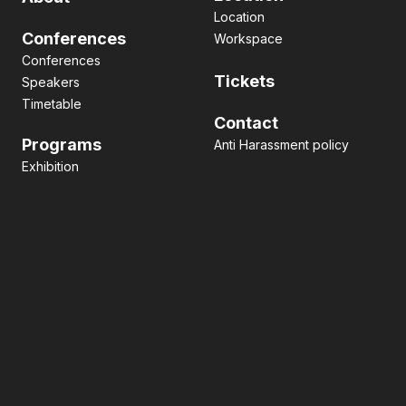
Location
Conferences
Workspace
Conferences
Tickets
Speakers
Timetable
Contact
Programs
Anti Harassment policy
Exhibition
Pitch contest
Hackathon
Side Event
Business matching
Networking
Art
facebook
x
LinkedIn