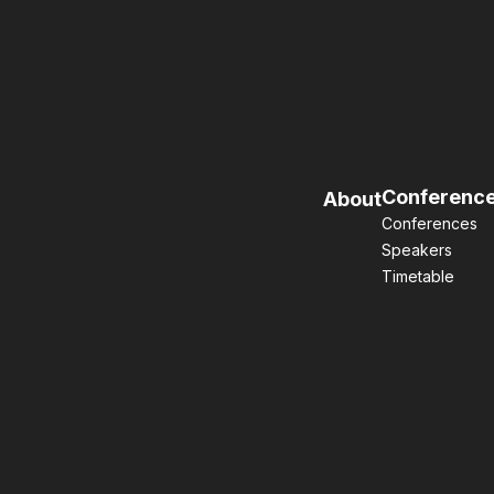
Conferenc
About
Conferences
Speakers
Timetable
©2026 Central Japan Startup Ecosystem Consortium