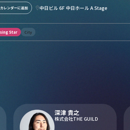
中日ビル 6F 中日ホール A Stage
leカレンダーに追加
ising Star
City
深津 貴之
株式会社THE GUILD