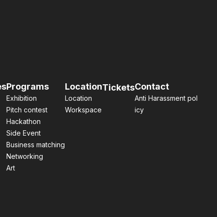
es
Programs
Location
Contact
Tickets
Exhibition
Location
Anti Harassment pol
Pitch contest
Workspace
icy
Hackathon
Side Event
Business matching
Networking
Art