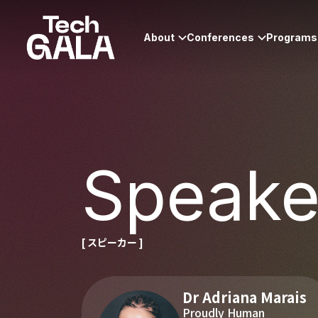
About
Conferences
Programs
Speake
[ スピーカー ]
Dr Adriana Marais
Proudly Human