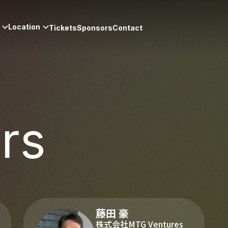
Location
Tickets
Sponsors
Contact
rs
藤田 豪
株式会社MTG Ventures