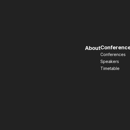
Conferenc
About
Conferences
Speakers
Timetable
©2026 Central Japan Startup Ecosystem Consortium