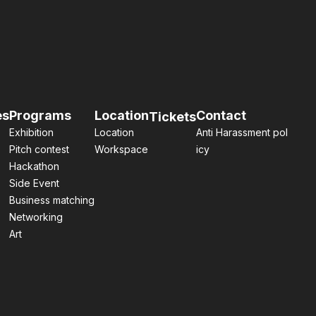
es
Programs
Location
Contact
Tickets
Exhibition
Location
Anti Harassment pol
Pitch contest
Workspace
icy
Hackathon
Side Event
Business matching
Networking
Art