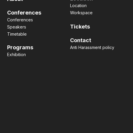
Location
Conferences
Workspace
Conferences
Tickets
Speakers
Timetable
Contact
Programs
Anti Harassment policy
Exhibition
Pitch contest
Hackathon
Side Event
Business matching
Networking
Art
facebook
x
LinkedIn