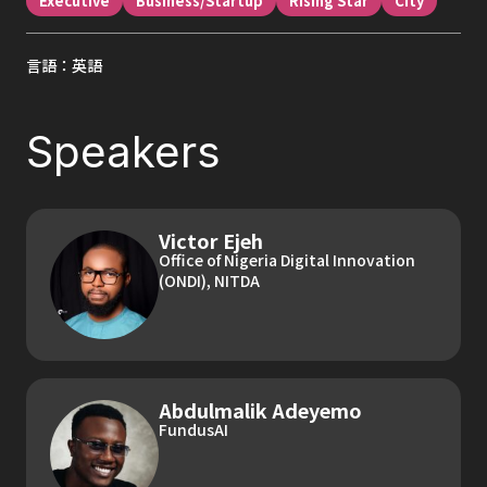
Executive
Business/Startup
Rising Star
City
言語：英語
Speakers
Victor Ejeh
Office of Nigeria Digital Innovation
(ONDI), NITDA
Abdulmalik Adeyemo
FundusAI