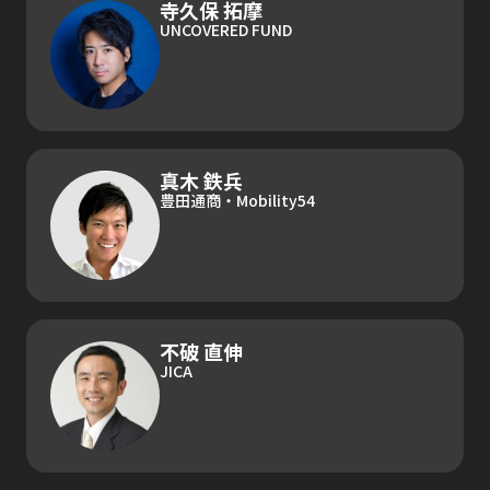
寺久保 拓摩
UNCOVERED FUND
真木 鉄兵
豊田通商・Mobility54
不破 直伸
JICA